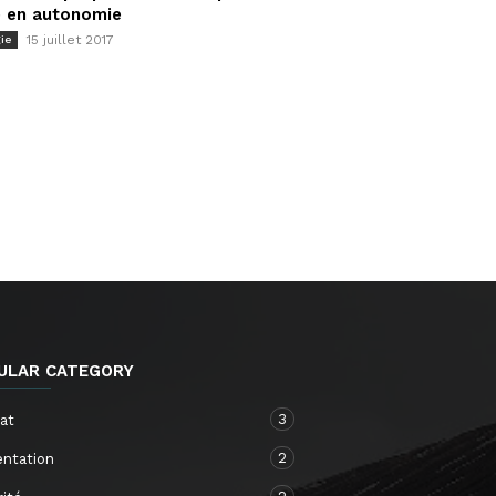
e en autonomie
15 juillet 2017
ie
ULAR CATEGORY
3
at
2
entation