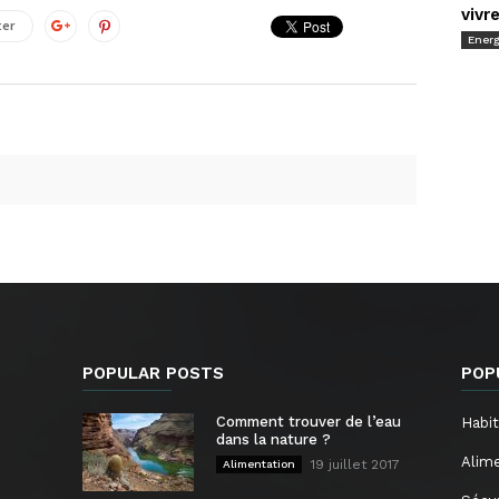
vivr
ter
Energ
POPULAR POSTS
POP
Comment trouver de l’eau
Habit
dans la nature ?
Alim
19 juillet 2017
Alimentation