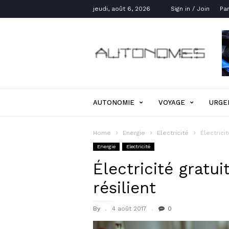
jeudi, août 6, 2026
Sign in / Join
Par
Autonomes.org
AUTONOMIE
VOYAGE
URGE
Home
Energie
Electricité
Électrici
Energie
Electricité
Électricité gratui
résilient
By
4 août 2017
0