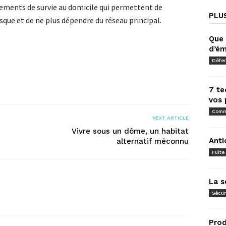
ements de survie au domicile qui permettent de
PLU
esque et de ne plus dépendre du réseau principal.
Que 
d’é
Défe
7 te
vos 
Comm
NEXT ARTICLE
Vivre sous un dôme, un habitat
Anti
alternatif méconnu
Fuite
La s
Sécur
Prod