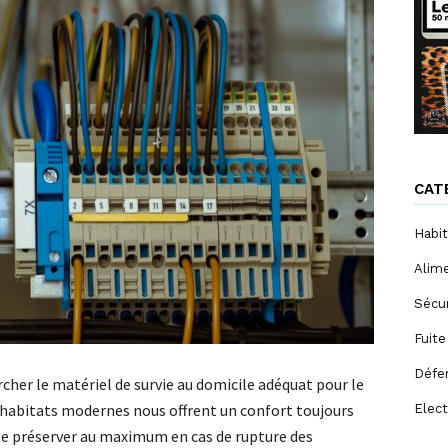
CAT
Habit
Alim
Sécur
Fuite
Défe
rcher le matériel de survie au domicile adéquat pour le
 habitats modernes nous offrent un confort toujours
Elect
le préserver au maximum en cas de rupture des