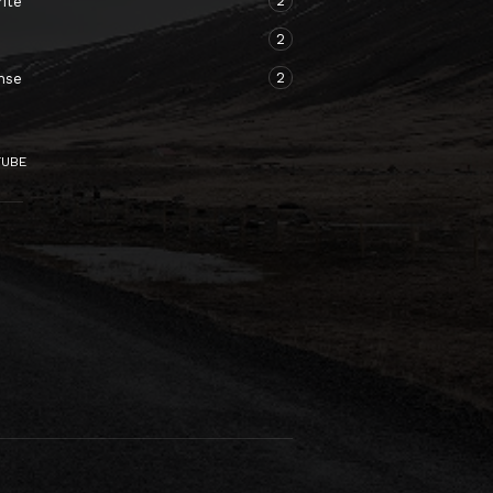
2
ité
2
2
nse
TUBE