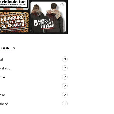
EGORIES
3
at
2
entation
2
ité
2
2
nse
1
ricité