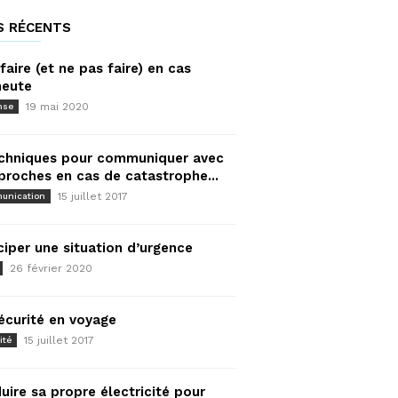
S RÉCENTS
faire (et ne pas faire) en cas
meute
19 mai 2020
nse
chniques pour communiquer avec
proches en cas de catastrophe...
15 juillet 2017
unication
ciper une situation d’urgence
26 février 2020
écurité en voyage
15 juillet 2017
ité
uire sa propre électricité pour