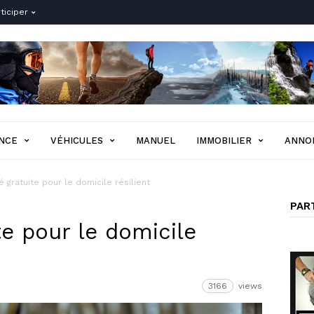
ticiper
NCE
VÉHICULES
MANUEL
IMMOBILIER
ANNO
té gratuite pour le domicile résilient
PAR
te pour le domicile
3166
views