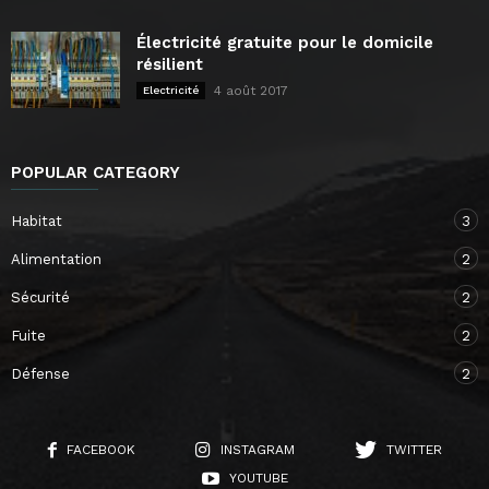
Électricité gratuite pour le domicile
résilient
4 août 2017
Electricité
POPULAR CATEGORY
Habitat
3
Alimentation
2
Sécurité
2
Fuite
2
Défense
2
FACEBOOK
INSTAGRAM
TWITTER
YOUTUBE