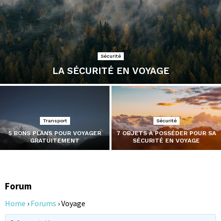
Sécurité
LA SÉCURITÉ EN VOYAGE
Transport
Sécurité
5 BONS PLANS POUR VOYAGER
7 OBJETS À POSSÉDER POUR SA
GRATUITEMENT
SÉCURITÉ EN VOYAGE
Forum
Home
›
Forums
›
Voyage