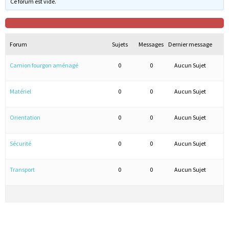
Ce forum est vide.
Forum
Sujets
Messages
Dernier message
Camion fourgon aménagé
0
0
Aucun Sujet
Matériel
0
0
Aucun Sujet
Orientation
0
0
Aucun Sujet
Sécurité
0
0
Aucun Sujet
Transport
0
0
Aucun Sujet