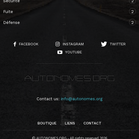
Sécurité
2
Fuite
2
Défense
2
FACEBOOK
INSTAGRAM
TWITTER
YOUTUBE
Contact us:
info@autonomes.org
BOUTIQUE
LIENS
CONTACT
© AUTONOMES.ORG - All rights reserved 2026