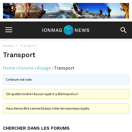
Home
Transport
Transport
Home
›
Forums
›
Voyage
›
Transport
Ce forum est vide.
Oh quelle misère ! Aucun sujet n'a été trouvé ici !
Vous devez être connecté pour créer de nouveaux sujets.
CHERCHER DANS LES FORUMS